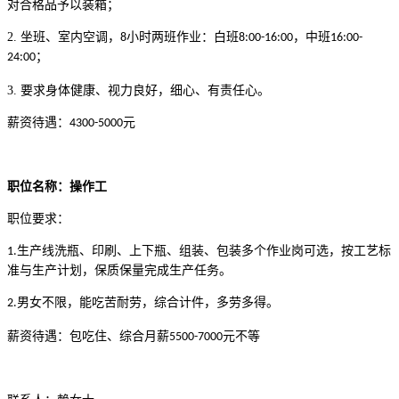
对合格品予以装箱；
2.
坐班、室内空调，
小时两班作业：白班
，中班
8
8:00-16:00
16:00-
；
24:00
3.
要求
身体健康、视力良好，细心、有责任心。
薪资待遇：
元
4300-5000
职位名称：操作工
职位要求：
生产线
洗瓶、印刷、上下瓶、组装、包装多个作业岗
可选
，按工艺标
1.
准与生产计划，保质保量完成生产任务。
男女不限，能吃苦耐劳，综合计件，多劳多得。
2.
薪资待遇：
包吃住、综合月薪
元不等
5500-7000